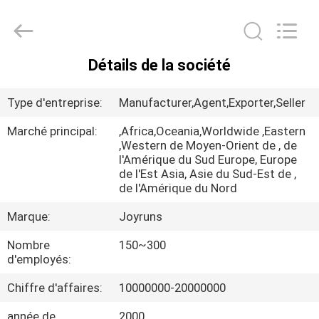
2026
Changzhou
Joyruns
Steel
Tube
CO.,LTD.
Détails de la société
All
MAISON
Rights
Reserved.
Type d'entreprise:
Manufacturer,Agent,Exporter,Seller
PRODUITS
Marché principal:
,Africa,Oceania,Worldwide ,Eastern
,Western de Moyen-Orient de , de
l'Amérique du Sud Europe, Europe
AU
de l'Est Asia, Asie du Sud-Est de ,
SUJET
de l'Amérique du Nord
DES
Marque:
Joyruns
USA
Nombre
150~300
d'employés:
VISITE
Chiffre d'affaires:
10000000-20000000
D'USINE
année de
2000