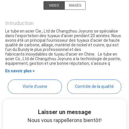
VIDEO
IMAGES
SITE
Changzhou Joyruns Steel
Tube CO.,LTD
Intruduction
POLITIQUE
Le tube en acier Cie., Ltd de Changzhou Joyruns se spécialise
EN
dans l'exportation des tuyaux d'acier pendant 20 années. Nous
avons été un principal fournisseur des tuyaux d'acier de haute
MATIÈRE
qualité de carbone, alliage, matériel de nickel et cuivre, qui est
l'un du Bundy le plus professionnel et des
fabricants inoxydables de tuyau d'acier en Chine. Le tube en
DE
acier Co., Ltd de Changzhou Joyruns a la technologie de pointe,
équipement, gestion et une bonne réputation, s'assure q
PROTECTION
En savoir plus >
DE
LA
Visite d'usine
Contrôle de la qualité
VIE
PRIVÉE
Laisser un message
Nous vous rappellerons bientôt!