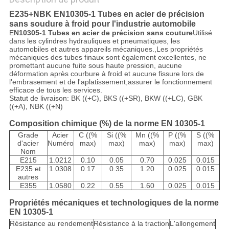
E235+NBK EN10305-1 Tubes en acier de précision
sans soudure à froid pour l'industrie automobile
E
N10305-1 Tubes en acier de précision sans couture
Utilisé
dans les cylindres hydrauliques et pneumatiques, les
automobiles et autres appareils mécaniques.,Les propriétés
mécaniques des tubes finaux sont également excellentes, ne
promettant aucune fuite sous haute pression, aucune
déformation après courbure à froid et aucune fissure lors de
l'embrasement et de l'aplatissement,assurer le fonctionnement
efficace de tous les services.
Statut de livraison: BK ((+C), BKS ((+SR), BKW ((+LC), GBK
((+A), NBK ((+N)
Composition chimique (%) de la norme EN 10305-1
Grade
Acier
C ((%
Si ((%
Mn ((%
P ((%
S ((%
d'acier
Numéro
max)
max)
max)
max)
max)
Nom
E215
1.0212
0.10
0.05
0.70
0.025
0.015
E235 et
1.0308
0.17
0.35
1.20
0.025
0.015
autres
E355
1.0580
0.22
0.55
1.60
0.025
0.015
Propriétés mécaniques et technologiques de la norme
EN 10305-1
Résistance au rendement
Résistance à la traction
L'allongement