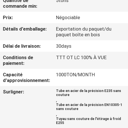
Quantité de
5tons
commande min:
CONTRÔLE
Prix:
Négociable
DE
Détails d'emballage:
Exportation du paquet/du
QUALITÉ
paquet boîte en bois
Délai de livraison:
30days
CONTACTEZ-
Conditions de
TTT OT LC 100% À VUE
NOUS
paiement:
Capacité
1000TON/MONTH
DEMANDEZ
d'approvisionnement:
UNE
Surligner:
Tube en acier de la précision E235 sans
couture
CITATION
,
Tube en acier de la précision EN10305-1
sans couture
,
PLAN
Tuyau sans couture de l'étirage à froid
E255
DU