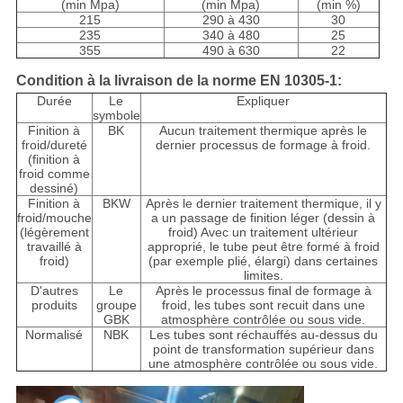
(min Mpa)
(min Mpa)
(min %)
215
290 à 430
30
235
340 à 480
25
355
490 à 630
22
Condition à la livraison de la norme EN 10305-1:
Durée
Le
Expliquer
symbole
Finition à
BK
Aucun traitement thermique après le
froid/dureté
dernier processus de formage à froid.
(finition à
froid comme
dessiné)
Finition à
BKW
Après le dernier traitement thermique, il y
froid/mouche
a un passage de finition léger (dessin à
(légèrement
froid) Avec un traitement ultérieur
travaillé à
approprié, le tube peut être formé à froid
froid)
(par exemple plié, élargi) dans certaines
limites.
D'autres
Le
Après le processus final de formage à
produits
groupe
froid, les tubes sont recuit dans une
GBK
atmosphère contrôlée ou sous vide.
Normalisé
NBK
Les tubes sont réchauffés au-dessus du
point de transformation supérieur dans
une atmosphère contrôlée ou sous vide.