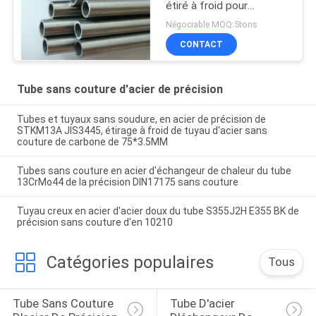
étiré à froid pour
l'industrie automobile
Négociable MOQ:5tons
E235 NBK EN10305-1
CONTACT
Tube sans couture d'acier de précision
Tubes et tuyaux sans soudure, en acier de précision de
STKM13A JIS3445, étirage à froid de tuyau d'acier sans
couture de carbone de 75*3.5MM
Tubes sans couture en acier d'échangeur de chaleur du tube
13CrMo44 de la précision DIN17175 sans couture
Tuyau creux en acier d'acier doux du tube S355J2H E355 BK de
précision sans couture d'en 10210
Catégories populaires
Tous
Tube Sans Couture 
Tube D'acier 