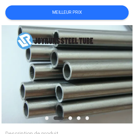
SITE
MEILLEUR PRIX
POLITIQUE
EN
MATIÈRE
DE
PROTECTION
DE
LA
VIE
PRIVÉE
Description de produit