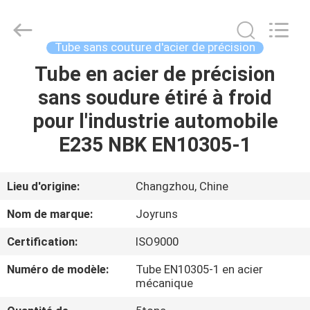
2026
Changzhou
Joyruns
Steel
Tube
Tube sans couture d'acier de précision
CO.,LTD.
All
Tube en acier de précision
MAISON
Rights
Reserved.
sans soudure étiré à froid
PRODUITS
pour l'industrie automobile
E235 NBK EN10305-1
AU
SUJET
Lieu d'origine:
Changzhou, Chine
DES
Nom de marque:
Joyruns
USA
Certification:
ISO9000
Numéro de modèle:
Tube EN10305-1 en acier
VISITE
mécanique
D'USINE