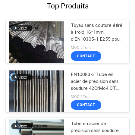
Top Produits
Tuyau sans couture étiré
à froid 16*1mm
d'EN10305-1 E255 pour
l'industrie automobile
MOQ:2Tons
CONTACT
EN10083-3 Tube en
acier de précision sans
soudure 42CrMo4 QT
Étiré à froid Extrudé
MOQ:2Tons
CONTACT
Tube en acier de
précision sans soudure