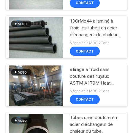
chaleur A192
CONTACT
CONTRÔLE
13CrMo44 a laminé à
DE
froid les tubes en acier
QUALITÉ
d'échangeur de chaleur
d'acier au carbone sans
Négociable MOQ:2Tons
couture du tube
CONTACTEZ-
CONTACT
DIN17175
NOUS
étirage à froid sans
couture des tuyaux
DEMANDEZ
ASTM A179M Heat
Exchanger Tube d'acier
UNE
Négociable MOQ:2Tons
au carbone de
CONTACT
CITATION
25.4*2.77mm
Tubes sans couture en
PLAN
acier d'échangeur de
DU
chaleur du tube