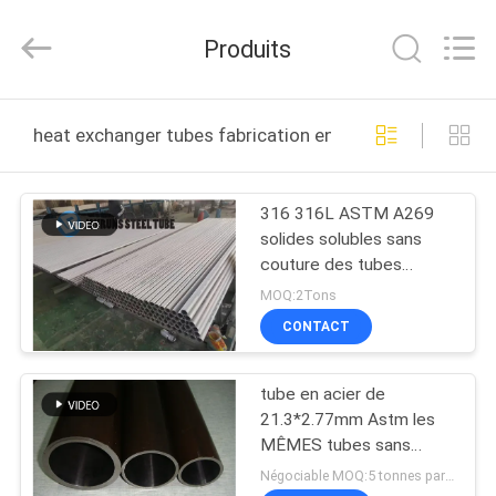
2026
Changzhou
Joyruns
Produits
Steel
Tube
CO.,LTD.
All
MAISON
Rights
Reserved.
heat exchanger tubes fabrication en ligne
PRODUITS
316 316L ASTM A269
solides solubles sans
AU
couture des tubes
SUJET
d'échangeur de chaleur
MOQ:2Tons
25.4*2.77mm
DES
CONTACT
USA
tube en acier de
21.3*2.77mm Astm les
VISITE
MÊMES tubes sans
couture d'échangeur de
D'USINE
Négociable MOQ:5 tonnes par taille