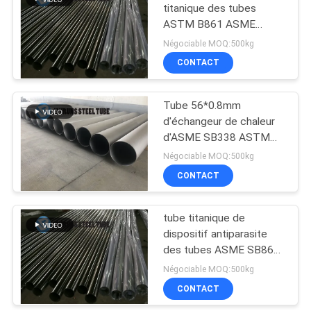
titanique des tubes
ASTM B861 ASME
SB861 GR.1 d'échangeur
Négociable MOQ:500kg
de chaleur de
CONTACT
condensateurs
Tube 56*0.8mm
d'échangeur de chaleur
d'ASME SB338 ASTM
B338 GR.2
Négociable MOQ:500kg
CONTACT
tube titanique de
dispositif antiparasite
des tubes ASME SB861
d'échangeur de chaleur
Négociable MOQ:500kg
de titane de
CONTACT
19.05*0.5mm pour des