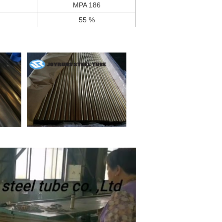
MPA 186
55 %