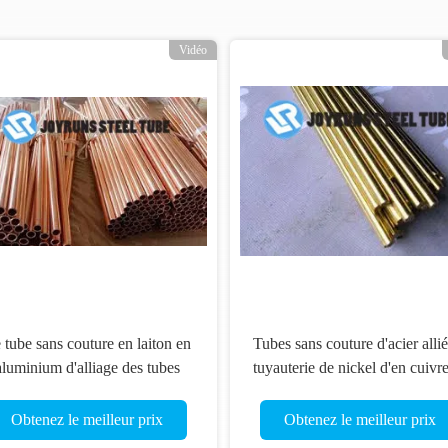
Vidéo
 tube sans couture en laiton en
Tubes sans couture d'acier alli
aluminium d'alliage des tubes
tuyauterie de nickel d'en cuivr
ME SB111 C70600 de nickel
BS2871 CZ110 pour des
de cuivre chauffent l'échange
échangeurs de chaleur
Obtenez le meilleur prix
Obtenez le meilleur prix