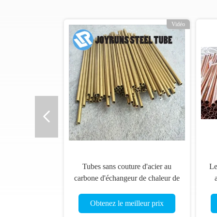
o
Vidéo
Tubes sans couture d'acier au
Le
carbone d'échangeur de chaleur de
tube de nickel d'en cuivre
AS
d'ASTM B111 C71640
Obtenez le meilleur prix