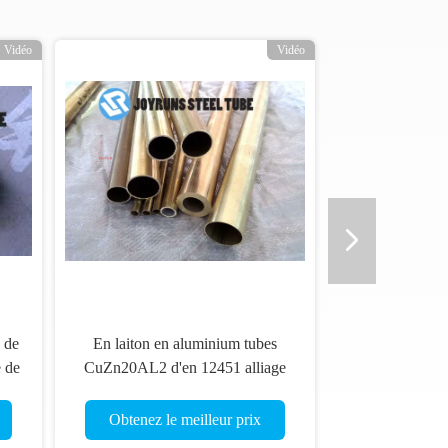
Vidéo
Vidéo
é de
En laiton en aluminium tubes
e de
CuZn20AL2 d'en 12451 alliage
de cuivre les tubes sans couture
Obtenez le meilleur prix