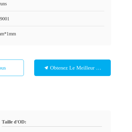
runs
9001
mm*1mm
ous
Obtenez Le Meilleur Prix
Taille d'OD: