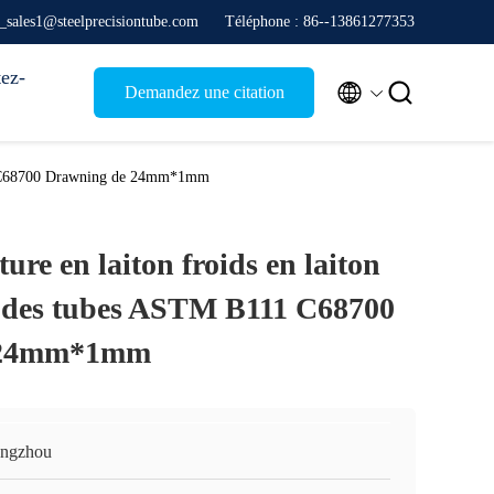
e_sales1@steelprecisiontube.com
Téléphone : 86--13861277353
ez-


Demandez une citation
111 C68700 Drawning de 24mm*1mm
ure en laiton froids en laiton
 des tubes ASTM B111 C68700
 24mm*1mm
ngzhou