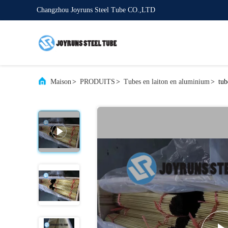
Changzhou Joyruns Steel Tube CO.,LTD
Maison
>
PRODUITS
>
Tubes en laiton en aluminium
>
tub