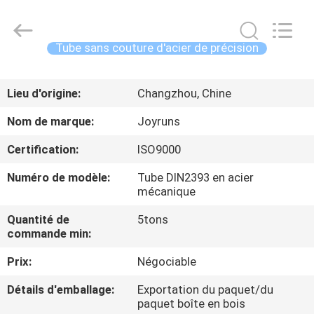
2026
Changzhou
Joyruns
Steel
Tube
Tube sans couture d'acier de précision
CO.,LTD.
All
MAISON
Rights
Reserved.
Lieu d'origine:
Changzhou, Chine
PRODUITS
Nom de marque:
Joyruns
Certification:
ISO9000
AU
Numéro de modèle:
Tube DIN2393 en acier
SUJET
mécanique
DES
Quantité de
5tons
USA
commande min:
Prix:
Négociable
VISITE
Détails d'emballage:
Exportation du paquet/du
D'USINE
paquet boîte en bois