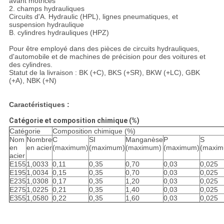
avant motrices
2. champs hydrauliques
Circuits d'A. Hydraulic (HPL), lignes pneumatiques, et
suspension hydraulique
B. cylindres hydrauliques (HPZ)
Pour être employé dans des pièces de circuits hydrauliques,
d'automobile et de machines de précision pour des voitures et
des cylindres.
Statut de la livraison : BK (+C), BKS (+SR), BKW (+LC), GBK
(+A), NBK (+N)
Caractéristiques :
Catégorie et composition chimique (%)
Catégorie
Composition chimique (%)
Nom
Nombre
C
SI
Manganèse
P
S
en
en acier
(maximum)
(maximum)
(maximum)
(maximum)
(maxim
acier
E155
1,0033
0,11
0,35
0,70
0,03
0,025
E195
1,0034
0,15
0,35
0,70
0,03
0,025
E235
1,0308
0,17
0,35
1,20
0,03
0,025
E275
1,0225
0,21
0,35
1,40
0,03
0,025
E355
1,0580
0,22
0,35
1,60
0,03
0,025