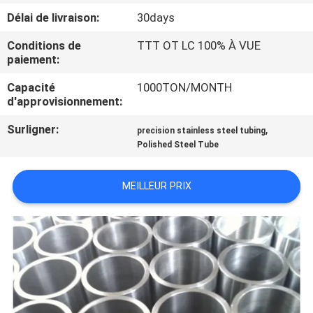
Délai de livraison:
30days
CONTRÔLE
Conditions de
TTT OT LC 100% À VUE
DE
paiement:
QUALITÉ
Capacité
1000TON/MONTH
d'approvisionnement:
CONTACTEZ-
Surligner:
,
precision stainless steel tubing
NOUS
Polished Steel Tube
MEILLEUR PRIX
DEMANDEZ
UNE
CITATION
PLAN
DU