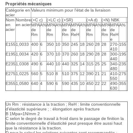
Propriétés mécaniques
Catégorie en
Valeurs minimum pour l'état de la livraison
acier
Nom
Nombre
(+C c)
(+LC c)
(+SR)
(+A d)
(+N) NBK
en
en acier
MPA
A%
MPA
A%
MPA
MPA
A%
MPA
A%
MPA
MPA
A%
acier
de
de
de
de
de
de
de
Rm
Rm
Rm
ReH
Rm
Rm
ReH
e
E155
1,0033
400
6
350
10
350
245
18
260
28
28
270-
155
410
E195
1,0034
420
6
370
10
370
260
18
290
28
28
300-
195
440
E235
1,0308
490
6
440
10
440
325
14
315
25
25
340-
235
480
E275
1,0225
560
5
510
8
510
375
12
390
21
21
410-
275
550
E355
1,0580
640
4
590
6
590
435
10
450
22
22
490-
355
630
Un Rm : résistance à la traction ; ReH : limite conventionnelle
d'élasticité supérieure ; : élongation après fracture
B 1Mpa=1N/mm 2
C selon le degré de travail à froid dans le passage de finition la
limite conventionnelle d'élasticité peut presque être aussi haut
que la résistance à la traction.
D pour le calcul les relations suivantes sont recommandés :