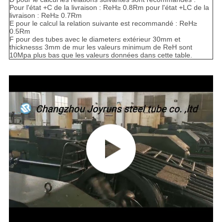
Pour l'état +C de la livraison : ReH≥ 0.8Rm pour l'état +LC de la
livraison : ReH≥ 0.7Rm
E pour le calcul la relation suivante est recommandé : ReH≥
0.5Rm
F pour des tubes avec le diameter≤ extérieur 30mm et
thickness≤ 3mm de mur les valeurs minimum de ReH sont
10Mpa plus bas que les valeurs données dans cette table.