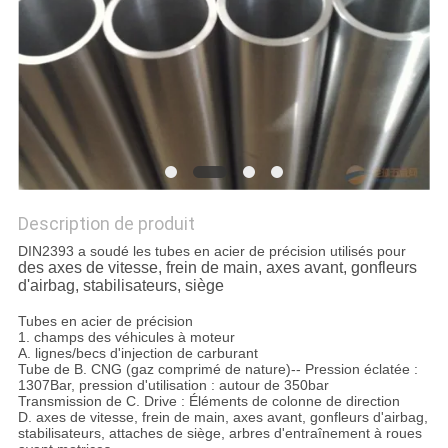
SITE
POLITIQUE
EN
MATIÈRE
DE
Description de produit
PROTECTION
DIN2393 a soudé les tubes en acier de précision utilisés pour
DE
des axes de vitesse, frein de main, axes avant, gonfleurs
d'airbag, stabilisateurs, siège
LA
Tubes en acier de précision
VIE
1. champs des véhicules à moteur
A. lignes/becs d'injection de carburant
PRIVÉE
Tube de B. CNG (gaz comprimé de nature)-- Pression éclatée :
1307Bar, pression d'utilisation : autour de 350bar
Transmission de C. Drive : Éléments de colonne de direction
D. axes de vitesse, frein de main, axes avant, gonfleurs d'airbag,
stabilisateurs, attaches de siège, arbres d'entraînement à roues