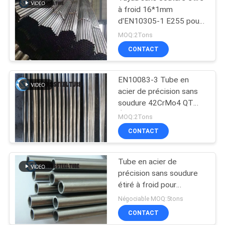
à froid 16*1mm
d'EN10305-1 E255 pour
l'industrie automobile
MOQ:2Tons
CONTACT
EN10083-3 Tube en
acier de précision sans
soudure 42CrMo4 QT
Étiré à froid Extrudé
MOQ:2Tons
CONTACT
Tube en acier de
précision sans soudure
étiré à froid pour
l'industrie automobile
Négociable MOQ:5tons
E235 NBK EN10305-1
CONTACT