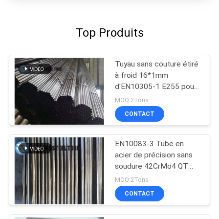
Top Produits
Tuyau sans couture étiré
à froid 16*1mm
d'EN10305-1 E255 pour
l'industrie automobile
MOQ:2Tons
CONTACT
EN10083-3 Tube en
acier de précision sans
soudure 42CrMo4 QT
Étiré à froid Extrudé
MOQ:2Tons
CONTACT