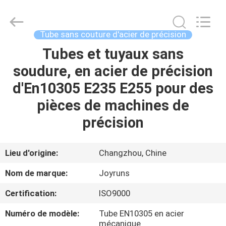
2026
Changzhou
Joyruns
Steel
Tube
Tube sans couture d'acier de précision
CO.,LTD.
All
Tubes et tuyaux sans
MAISON
Rights
Reserved.
soudure, en acier de précision
PRODUITS
d'En10305 E235 E255 pour des
pièces de machines de
AU
précision
SUJET
DES
Lieu d'origine:
Changzhou, Chine
USA
Nom de marque:
Joyruns
Certification:
ISO9000
VISITE
Numéro de modèle:
Tube EN10305 en acier
D'USINE
mécanique