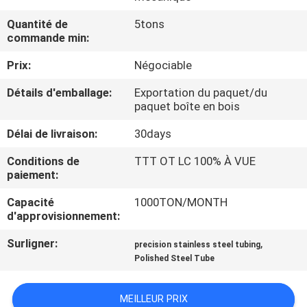
Quantité de
5tons
CONTRÔLE
commande min:
DE
Prix:
Négociable
QUALITÉ
Détails d'emballage:
Exportation du paquet/du
paquet boîte en bois
CONTACTEZ-
Délai de livraison:
30days
NOUS
Conditions de
TTT OT LC 100% À VUE
paiement:
DEMANDEZ
Capacité
1000TON/MONTH
UNE
d'approvisionnement:
CITATION
Surligner:
,
precision stainless steel tubing
Polished Steel Tube
PLAN
MEILLEUR PRIX
DU