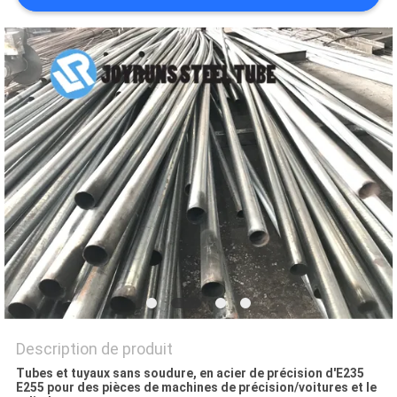
SITE
POLITIQUE
EN
MATIÈRE
DE
PROTECTION
DE
LA
VIE
PRIVÉE
Description de produit
Tubes et tuyaux sans soudure, en acier de précision d'E235
E255 pour des pièces de machines de précision/voitures et le