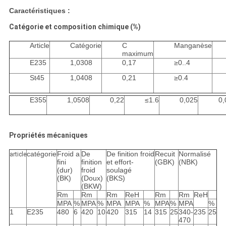
Caractéristiques :
Catégorie et composition chimique (%)
Article
Catégorie
C
Manganèse
maximum
E235
1,0308
0,17
≥0..4
St45
1,0408
0,21
≥0.4
E355
1,0508
0,22
≤1.6
0,025
0,
Propriétés mécaniques
catégorie
Froid a
De
De finition froid
Recuit
Normalisé
article
fini
finition
et effort-
(GBK)
(NBK)
(dur)
froid
soulagé
(BK)
(Doux)
(BKS)
(BKW)
Rm
Rm
Rm
ReH
Rm
Rm
ReH
MPA
%
MPA
%
MPA
MPA
%
MPA
%
MPA
%
1
E235
480
6
420
10
420
315
14
315
25
340-
235
25
470