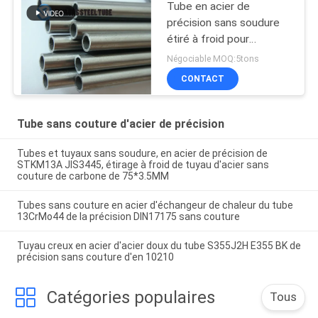
Tube en acier de
précision sans soudure
étiré à froid pour
l'industrie automobile
Négociable MOQ:5tons
E235 NBK EN10305-1
CONTACT
Tube sans couture d'acier de précision
Tubes et tuyaux sans soudure, en acier de précision de
STKM13A JIS3445, étirage à froid de tuyau d'acier sans
couture de carbone de 75*3.5MM
Tubes sans couture en acier d'échangeur de chaleur du tube
13CrMo44 de la précision DIN17175 sans couture
Tuyau creux en acier d'acier doux du tube S355J2H E355 BK de
précision sans couture d'en 10210
Catégories populaires
Tous