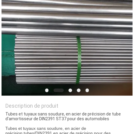
SITE
POLITIQUE
EN
MATIÈRE
DE
PROTECTION
DE
LA
VIE
Description de produit
PRIVÉE
Tubes et tuyaux sans soudure, en acier de précision de tube
d'amortisseur de DIN2391 ST37 pour des automobiles
Tubes et tuyaux sans soudure, en acier de
précision tubes/DIN2391 en acier de précision pour des