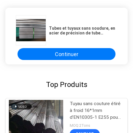
Tubes et tuyaux sans soudure, en
acier de précision de tube
d'amortisseur de DIN2391 ST37
pour des automobiles
Continuer
Top Produits
Tuyau sans couture étiré
à froid 16*1mm
d'EN10305-1 E255 pour
l'industrie automobile
MOQ:2Tons