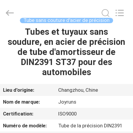
2026
Changzhou
Joyruns
Steel
Tube
Tube sans couture d'acier de précision
CO.,LTD.
All
Tubes et tuyaux sans
MAISON
Rights
Reserved.
soudure, en acier de précision
PRODUITS
de tube d'amortisseur de
DIN2391 ST37 pour des
AU
automobiles
SUJET
DES
Lieu d'origine:
Changzhou, Chine
USA
Nom de marque:
Joyruns
Certification:
ISO9000
VISITE
Numéro de modèle:
Tube de la précision DIN2391
D'USINE