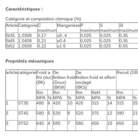
Caractéristiques :
Catégorie et composition chimique (%)
Article
Catégorie
C
Manganèse
P
S
SI
maximum
maximum
maximum
maximu
St35
1,0308
0,17
≥0..4
0,025
0,025
0,35
St45
1,0408
0,21
≥0.4
0,025
0,025
0,35
St52
1,0508
0,22
≤1.6
0,025
0,025
0,55
Propriétés mécaniques
article
catégorie
Froid a
De
De
Recuit (GB
fini (dur)
finition froid
finition froid et effort-
(BK)
(Doux)
soulagé
(BKW)
(BKS)
Rm
Rm
Rm
ReH
Rm
MPA
%
MPA
%
MPA
MPA
%
MPA
%
1
ST35
480
6
420
10
420
315
14
315
25
2
ST45
580
5
520
8
520
375
12
390
21
3
ST52
640
4
580
7
580
450
10
450
22