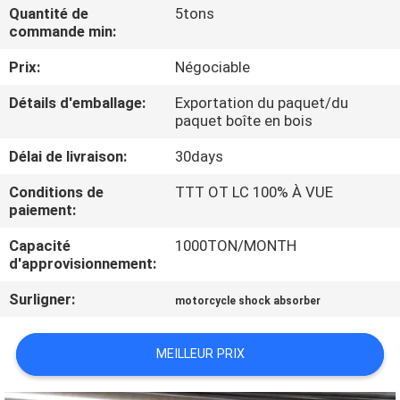
Quantité de
5tons
commande min:
CONTRÔLE
Prix:
Négociable
DE
QUALITÉ
Détails d'emballage:
Exportation du paquet/du
paquet boîte en bois
CONTACTEZ-
Délai de livraison:
30days
NOUS
Conditions de
TTT OT LC 100% À VUE
paiement:
DEMANDEZ
Capacité
1000TON/MONTH
d'approvisionnement:
UNE
Surligner:
motorcycle shock absorber
CITATION
MEILLEUR PRIX
PLAN
DU