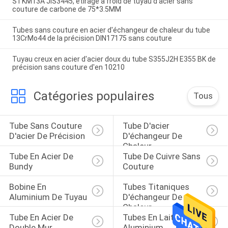
STKM13A JIS3445, étirage à froid de tuyau d'acier sans
couture de carbone de 75*3.5MM
Tubes sans couture en acier d'échangeur de chaleur du tube
13CrMo44 de la précision DIN17175 sans couture
Tuyau creux en acier d'acier doux du tube S355J2H E355 BK de
précision sans couture d'en 10210
Catégories populaires
Tous
Tube Sans Couture 
Tube D'acier 
D'acier De Précision
D'échangeur De 
Chaleur
Tube En Acier De 
Tube De Cuivre Sans 
Bundy
Couture
Bobine En 
Tubes Titaniques 
Aluminium De Tuyau
D'échangeur De 
Chaleur
Tube En Acier De 
Tubes En Laiton En 
Double Mur
Aluminium