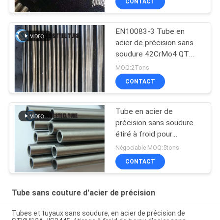
CONTACT
EN10083-3 Tube en
acier de précision sans
soudure 42CrMo4 QT
Étiré à froid Extrudé
MOQ:2Tons
CONTACT
Tube en acier de
précision sans soudure
étiré à froid pour
l'industrie automobile
Négociable MOQ:5tons
E235 NBK EN10305-1
CONTACT
Tube sans couture d'acier de précision
Tubes et tuyaux sans soudure, en acier de précision de