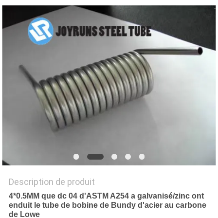
SITE
POLITIQUE
EN
MATIÈRE
DE
PROTECTION
DE
LA
VIE
PRIVÉE
Description de produit
4*0.5MM que dc 04 d'ASTM A254 a galvanisé/zinc ont
enduit le tube de bobine de Bundy d'acier au carbone
de Lowe