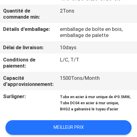
Quantité de
2Tons
CONTRÔLE
commande min:
DE
Détails d'emballage:
emballage de boîte en bois,
QUALITÉ
emballage de palette
Délai de livraison:
10days
CONTACTEZ-
Conditions de
L/C, T/T
NOUS
paiement:
Capacité
1500Tons/Month
DEMANDEZ
d'approvisionnement:
UNE
Surligner:
,
Tube en acier à mur unique de 4*0.5MM
,
Tube DC04 en acier à mur unique
CITATION
BHG2 a galvanisé le tuyau d'acier
PLAN
MEILLEUR PRIX
DU