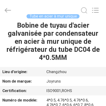
2026
Changzhou
Joyruns
Steel
Tube
Tube en acier à mur unique
CO.,LTD.
All
Bobine de tuyau d'acier
MAISON
Rights
Reserved.
galvanisée par condensateur
PRODUITS
en acier à mur unique de
réfrigérateur du tube DC04 de
AU
4*0.5MM
SUJET
DES
Lieu d'origine:
Changzhou
USA
Nom de marque:
Joyruns
Certification:
ISO9001,ROHS
VISITE
Numéro de modèle:
4*0.5, 4.76*0.5, 4.76*0.6,
D'USINE
4.76*0.7, 6*0.6, 6*0.7, 8*0.6