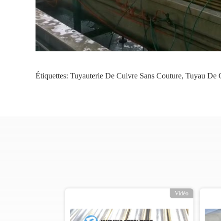
Étiquettes:
Tuyauterie De Cuivre Sans Couture
,
Tuyau De C
o
Vidéo