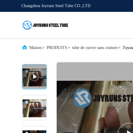
Changzhou Joyruns Steel Tube CO.,LTD
Maison
>
PRODUITS
>
tube de cuivre sans couture
>
Tuyau