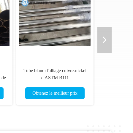
e
Tube blanc d'alliage cuivre-nickel
 de
d'ASTM B111
de
BFe3011/Cu70Ni30 O61
Obtenez le meilleur prix