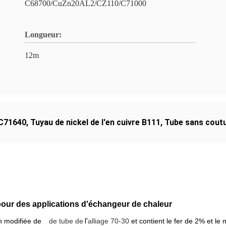
C68700/CuZn20AL2/CZ110/C71000
Longueur:
12m
 C71640
,
Tuyau de nickel de l'en cuivre B111
,
Tube sans coutur
our des applications d'échangeur de chaleur
n modifiée de
de tube de
l'
alliage 70-30
et contient le fer de 2% et le