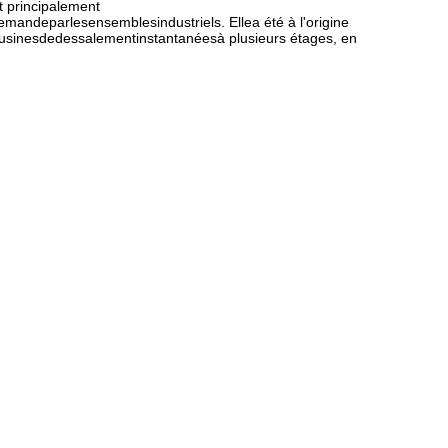
t principalement
deparlesensemblesindustriels. Ellea été à l'origine
sinesdedessalementinstantanéesà plusieurs étages, en