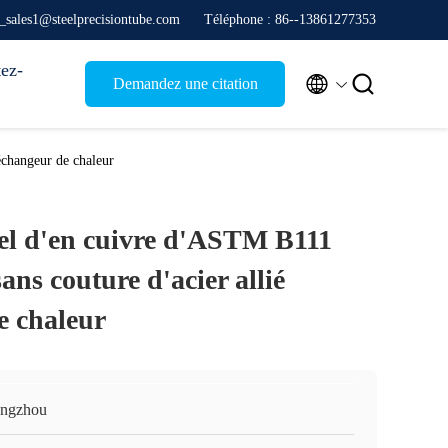
e_sales1@steelprecisiontube.com
Téléphone : 86--13861277353
ez-


Demandez une citation
échangeur de chaleur
el d'en cuivre d'ASTM B111
ans couture d'acier allié
e chaleur
ngzhou