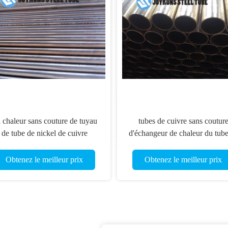
 chaleur sans couture de tuyau
tubes de cuivre sans coutur
de tube de nickel de cuivre
d'échangeur de chaleur du tube
changeant le tuyau d'acier de
cuivre ASTM B280 C12200 
rond de C7060T JIS H3300
19.05mm*2.11mm
Obtenez le meilleur prix
Obtenez le meilleur prix