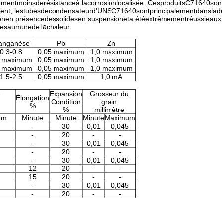
rementmoinsderésistanceà lacorrosionlocalisée. CesproduitsC71640son
, lestubesdecondensateurd'UNSC71640sontprincipalementdanslademan
ionen présencedessolidesen suspensioneta étéextrêmementréussieauxu
etdesaumurede
la
chaleur
.
anganèse
Pb
Zn
0.3-0.8
0,05 maximum
1,0 maximum
0 maximum
0,05 maximum
1,0 maximum
0 maximum
0,05 maximum
1,0 maximum
1.5-2.5
0,05 maximum
1,0 mA
e
Expansion
Grosseur du
Élongation
Condition
grain
%
%
millimètre
um
Minute
Minute
Minute
Maximum
-
30
0,01
0,045
-
20
-
-
-
30
0,01
0,045
-
20
-
-
-
30
0,01
0,045
12
20
-
-
15
20
-
-
-
30
0,01
0,045
-
20
-
-