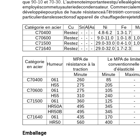
que
90-10
et
70-30
. L'autrenoteimportanteestqu'ellealégè
employéscommetuyauteriedecondensateur. Commercialement
développéepourplus de haute résistanceà
l'érosion-
corros
particulierdanslessectionsd'appareil de chauffagederejet
Catégorie en acier
Cu
Sn
Al
As
Ni
Fe
M
C70400
Restez
-
-
-
4.8-6.2
1.3-1.7
C70600
Restez
-
-
-
9.0-11.0
1.0-1.8
1,
C71500
Restez
-
-
-
29.0-33.0
0.4-1.0
1,
C71640
Restez
-
-
-
29.0-32.0
1.7-2.3
MPA de
Le MPA de limit
Catégorie
Humeur
résistance à la
conventionnelle
en acier
traction
d'élasticité
Minute
Minute
Maxim
C70400
061
260
85
-
H55
275
205
-
C70600
061
275
105
-
H55
310
240
-
C71500
061
360
125
-
HR50A
495
345
-
HR50B
495
345
-
C71640
061
435
170
-
HR50
560
400
-
Emballage