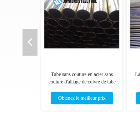
Tube sans couture en acier sans
La
couture d'alliage de cuivre de tube
de cuivre de BS2871 CZ110 pour
é
des échangeurs de chaleur
Obtenez le meilleur prix