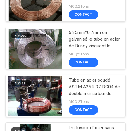
4.76mm*0.65mm Bundy
MOQ:2Tons
SITE
CONTACT
POLITIQUE
6.35mm*0.7mm ont
EN
galvanisé le tube en acier
MATIÈRE
de Bundy zinguent le
tube en acier soudé par
MOQ:2Tons
DE
6mm pour des industries
CONTACT
PROTECTION
de réfrigérateur
DE
Tube en acier soudé
LA
ASTM A254-97 DC04 de
double mur autour du
VIE
tube en acier
MOQ:2Tons
PRIVÉE
3.16*0.5mm de Bundy
CONTACT
les tuyaux d'acier sans