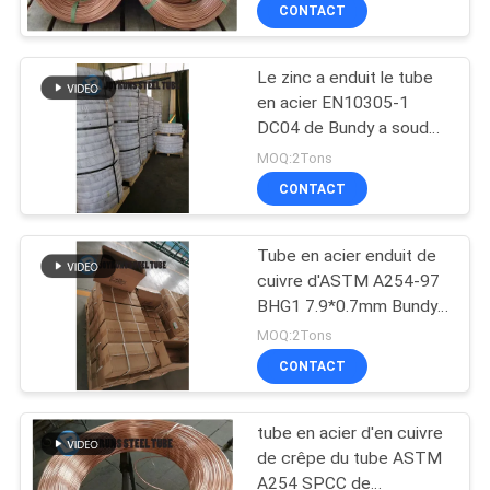
4.76*0.5MM Bundy
CONTACT
CONTRÔLE
Le zinc a enduit le tube
DE
en acier EN10305-1
QUALITÉ
DC04 de Bundy a soudé
le tube enduit de double
MOQ:2Tons
zinc de mur
CONTACTEZ-
CONTACT
NOUS
Tube en acier enduit de
cuivre d'ASTM A254-97
DEMANDEZ
BHG1 7.9*0.7mm Bundy
pour le condensateur
UNE
MOQ:2Tons
CONTACT
CITATION
tube en acier d'en cuivre
PLAN
de crêpe du tube ASTM
DU
A254 SPCC de