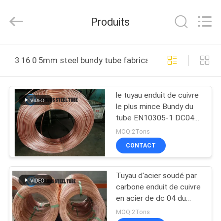
2026
Changzhou
Joyruns
Produits
Steel
Tube
CO.,LTD.
All
MAISON
Rights
Reserved.
3 16 0 5mm steel bundy tube fabrication en ligne
PRODUITS
le tuyau enduit de cuivre
le plus mince Bundy du
AU
tube EN10305-1 DC04
SUJET
de 3.16*0.5mm de mur
MOQ:2Tons
en acier de double
DES
CONTACT
USA
Tuyau d'acier soudé par
carbone enduit de cuivre
VISITE
en acier de dc 04 du
tube ASTM A254 de
D'USINE
MOQ:2Tons