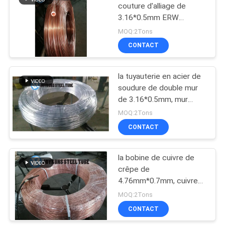
couture d'alliage de
3.16*0.5mm ERW
cuivrent le tube enduit
MOQ:2Tons
de compresseur de
CONTACT
Bundy
la tuyauterie en acier de
soudure de double mur
de 3.16*0.5mm, mur
mince de SPCC a
MOQ:2Tons
galvanisé la tuyauterie
CONTACT
pour le compresseur
la bobine de cuivre de
crêpe de
4.76mm*0.7mm, cuivre
latéral a enduit le tube de
MOQ:2Tons
4mm Bundy
CONTACT