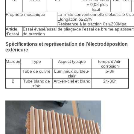
± 0,08 plus
haut
Propriété mécanique
La limite conventionnelle d'élasticité 6
Élongation δ≥25%
Résistance à la traction 6s ≥290Mpa
Article
Essai évasé/essai de pliage/de l'essai de brume aplatissem
d'essai
de pression
Spécifications et représentation de l'électrodéposition
extérieure
Marque
Type
Aspect typique
temps d'Aiti-
corrosion
Tube de cuivre
Lumineux ou bleu-
6-8h
clair
B
Tube blanc de
Arc-en-ciel et blanc
24-36h
zinc