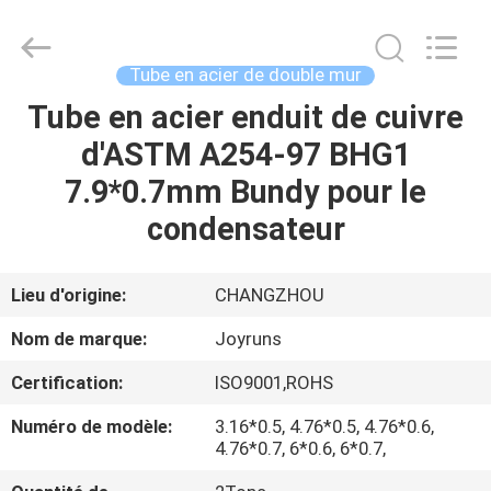
2026
Changzhou
Joyruns
Steel
Tube
Tube en acier de double mur
CO.,LTD.
All
Tube en acier enduit de cuivre
MAISON
Rights
Reserved.
d'ASTM A254-97 BHG1
PRODUITS
7.9*0.7mm Bundy pour le
condensateur
AU
SUJET
Lieu d'origine:
CHANGZHOU
DES
Nom de marque:
Joyruns
USA
Certification:
ISO9001,ROHS
Numéro de modèle:
3.16*0.5, 4.76*0.5, 4.76*0.6,
VISITE
4.76*0.7, 6*0.6, 6*0.7,
D'USINE