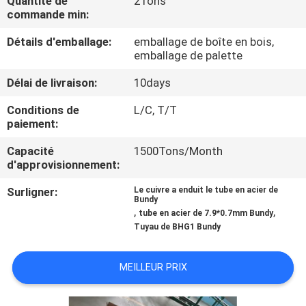
Quantité de
2Tons
commande min:
CONTRÔLE
Détails d'emballage:
emballage de boîte en bois,
DE
emballage de palette
QUALITÉ
Délai de livraison:
10days
Conditions de
L/C, T/T
CONTACTEZ-
paiement:
NOUS
Capacité
1500Tons/Month
d'approvisionnement:
DEMANDEZ
Surligner:
Le cuivre a enduit le tube en acier de
Bundy
UNE
,
,
tube en acier de 7.9*0.7mm Bundy
Tuyau de BHG1 Bundy
CITATION
MEILLEUR PRIX
PLAN
DU