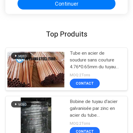
Continuer
Top Produits
Tube en acier de
soudure sans couture
4.76*0.65mm du tuyau
d'acier ASTM A254-97
MOQ:2Tons
de SPCC 4mm
CONTACT
Bobine de tuyau d'acier
galvanisée par zinc en
acier du tube
7.94MM*0.9MM de mur
MOQ:2Tons
de double d'EN10139
CONTACT