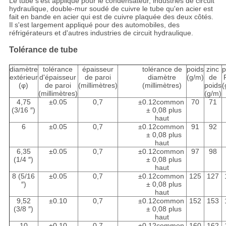
Le tube s'est appliqué pour le condensateur, industries de circuit
hydraulique, double-mur soudé de cuivre le tube qu'en acier est
fait en bande en acier qui est de cuivre plaquée des deux côtés.
Il s'est largement appliqué pour des automobiles, des
réfrigérateurs et d'autres industries de circuit hydraulique.
Tolérance de tube
diamètre
tolérance
épaisseur
tolérance de
poids
zinc
p
extérieur
d'épaisseur
de paroi
diamètre
(g/m)
de
(φ)
de paroi
(millimètres)
(millimètres)
poids
(
(millimètres)
(g/m)
4,75
±0.05
0,7
±0.12common
70
71
(3/16 ″)
± 0,08 plus
haut
6
±0.05
0,7
±0.12common
91
92
± 0,08 plus
haut
6,35
±0.05
0,7
±0.12common
97
98
(1/4 ″)
± 0,08 plus
haut
8 (5/16
±0.05
0,7
±0.12common
125
127
″)
± 0,08 plus
haut
9,52
±0.10
0,7
±0.12common
152
153
(3/8 ″)
± 0,08 plus
haut
10
±0.10
0,7
±0.12common
160
162