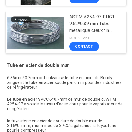
DC04
ASTM A254-97 BHG1
9,52*0,89 mm Tube
métallique creux fin
enduit de zinc
MOQ:2Tons
CONTACT
Tube en acier de double mur
6.35mm*0.7mm ont galvanisé le tube en acier de Bundy
zinguent le tube en acier soudé par 6mm pour des industries
de réfrigérateur
Le tube en acier SPCC 6*0.7mm de mur de double d'ASTM
A254-97 a soudé le tuyau d'acier doux pour le vaporisateur de
congélateur
la tuyauterie en acier de soudure de double mur de
3.16*0.5mm, mur mince de SPCC a galvanisé la tuyauterie
pour le compresseur