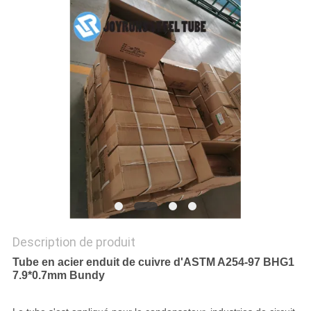
SITE
POLITIQUE
EN
MATIÈRE
DE
PROTECTION
DE
LA
VIE
Description de produit
PRIVÉE
Tube en acier enduit de cuivre d'ASTM A254-97 BHG1
7.9*0.7mm Bundy