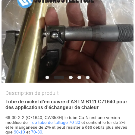
SITE
POLITIQUE
EN
MATIÈRE
DE
PROTECTION
DE
LA
Description de produit
VIE
Tube de nickel d'en cuivre d'ASTM B111 C71640 pour
des applications d'échangeur de chaleur
PRIVÉE
66-30-2-2 (C71640, CW353H) le tube Cu-Ni est une version
modifiée de
de tube de
l'
alliage 70-30
et contient le fer de 2%
et le manganèse de 2% et peut résister à
des
débits plus élevés
que
90-10
et
70-30
.