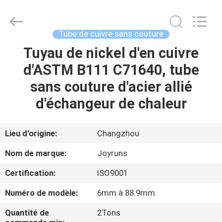
2026
Changzhou
Joyruns
Steel
Tube
Tube de cuivre sans couture
CO.,LTD.
All
Tuyau de nickel d'en cuivre
MAISON
Rights
Reserved.
d'ASTM B111 C71640, tube
PRODUITS
sans couture d'acier allié
d'échangeur de chaleur
AU
SUJET
Lieu d'origine:
Changzhou
DES
Nom de marque:
Joyruns
USA
Certification:
ISO9001
Numéro de modèle:
6mm à 88.9mm
VISITE
D'USINE
Quantité de
2Tons