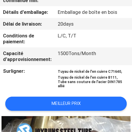
commande min:
Détails d'emballage:
Emballage de boîte en bois
CONTRÔLE
DE
Délai de livraison:
20days
QUALITÉ
Conditions de
L/C, T/T
paiement:
CONTACTEZ-
Capacité
1500Tons/Month
d'approvisionnement:
NOUS
Surligner:
,
Tuyau de nickel de l'en cuivre C71640
,
Tuyau de nickel de l'en cuivre B111
DEMANDEZ
Tube sans couture de l'acier DIN1785
allié
UNE
CITATION
MEILLEUR PRIX
PLAN
DU