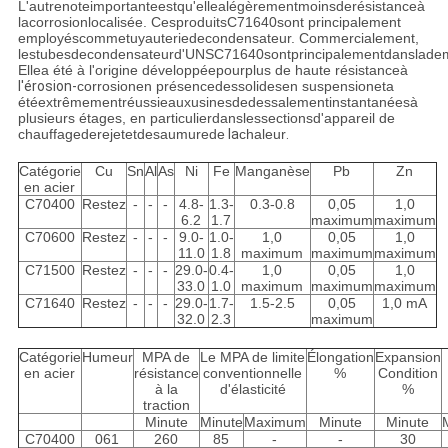
L'autrenoteimportanteestqu'ellealégèrementmoinsderésistanceà
lacorrosionlocalisée. CesproduitsC71640sont principalement
employéscommetuyauteriedecondensateur. Commercialement,
lestubesdecondensateurd'UNSC71640sontprincipalementdansladem
Ellea été à l'origine développéepourplus de haute résistanceà
l'érosion-
corrosionen présencedessolidesen suspensioneta
étéextrêmementréussieauxusinesdedessalementinstantanéesà
plusieurs étages, en particulierdanslessectionsd'appareil de
chauffagederejetetdesaumurede
la
chaleur
.
Catégorie
Cu
Sn
Al
As
Ni
Fe
Manganèse
Pb
Zn
en acier
C70400
Restez
-
-
-
4.8-
1.3-
0.3-0.8
0,05
1,0
6.2
1.7
maximum
maximum
C70600
Restez
-
-
-
9.0-
1.0-
1,0
0,05
1,0
11.0
1.8
maximum
maximum
maximum
C71500
Restez
-
-
-
29.0-
0.4-
1,0
0,05
1,0
33.0
1.0
maximum
maximum
maximum
C71640
Restez
-
-
-
29.0-
1.7-
1.5-2.5
0,05
1,0 mA
32.0
2.3
maximum
Catégorie
Humeur
MPA de
Le MPA de limite
Élongation
Expansion
en acier
résistance
conventionnelle
%
Condition
à la
d'élasticité
%
traction
Minute
Minute
Maximum
Minute
Minute
C70400
061
260
85
-
-
30