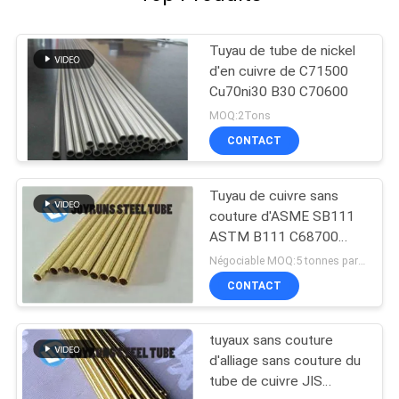
Tuyau de tube de nickel
d'en cuivre de C71500
Cu70ni30 B30 C70600
MOQ:2Tons
CONTACT
Tuyau de cuivre sans
couture d'ASME SB111
ASTM B111 C68700
CuZn20Al2As HAL77-2
Négociable MOQ:5 tonnes par taille
CONTACT
tuyaux sans couture
d'alliage sans couture du
tube de cuivre JIS