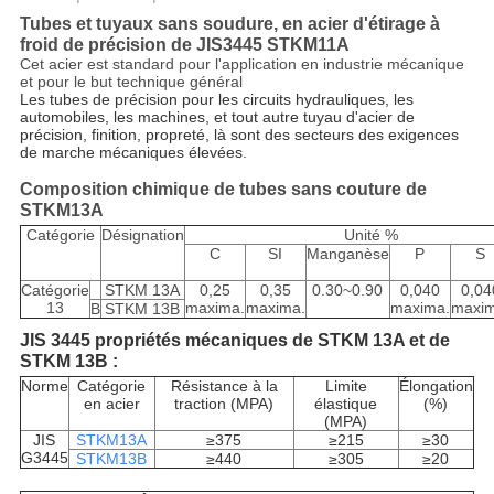
Tubes et tuyaux sans soudure, en acier d'étirage à
froid de précision de JIS3445 STKM11A
Cet acier est standard pour l'application en industrie mécanique
et pour le but technique général
Les tubes de précision pour les circuits hydrauliques, les
automobiles, les machines, et tout autre tuyau d'acier de
précision, finition, propreté, là sont des secteurs des exigences
de marche mécaniques élevées.
Composition chimique de tubes sans couture de
STKM13A
Catégorie
Désignation
Unité %
C
SI
Manganèse
P
S
Catégorie
STKM 13A
0,25
0,35
0.30~0.90
0,040
0,04
13
maxima.
maxima.
maxima.
maxim
B
STKM 13B
JIS 3445 propriétés mécaniques de STKM 13A et de
STKM 13B :
Norme
Catégorie
Résistance à la
Limite
Élongation
en acier
traction (MPA)
élastique
(%)
(MPA)
JIS
STKM13A
≥375
≥215
≥30
G3445
STKM13B
≥440
≥305
≥20