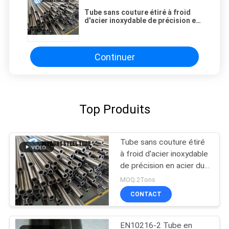
Tube sans couture étiré à froid
d'acier inoxydable de précision en
acier du tube STKM13A
d'échangeur de chaleur JIS3445
Continuer
Top Produits
Tube sans couture étiré
à froid d'acier inoxydable
de précision en acier du
tube STKM13A
MOQ:2Tons
d'échangeur de chaleur
CONTACT
JIS3445
EN10216-2 Tube en