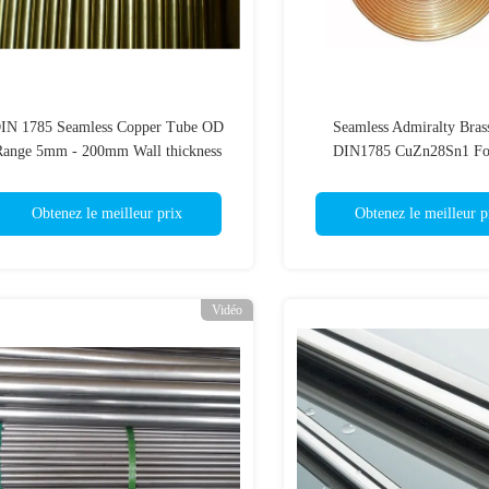
IN 1785 Seamless Copper Tube OD
Seamless Admiralty Bras
Range 5mm - 200mm Wall thickness
DIN1785 CuZn28Sn1 Fo
0.5mm - 15mm
Exchanger
Obtenez le meilleur prix
Obtenez le meilleur p
Vidéo