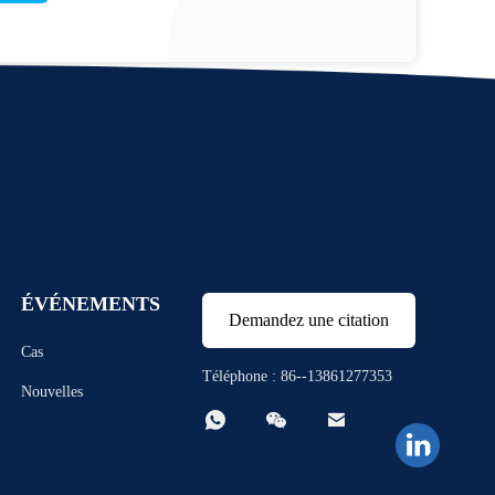
ÉVÉNEMENTS
Demandez une citation
Cas
Téléphone : 86--13861277353
Nouvelles


