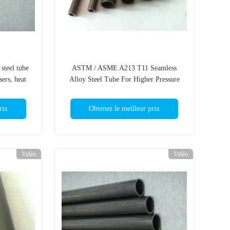
steel tube
ASTM / ASME A213 T11 Seamless
ers, heat
Alloy Steel Tube For Higher Pressure
lar pipes
rix
Obtenez le meilleur prix
Vidéo
Vidéo