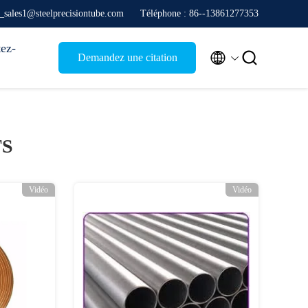
e_sales1@steelprecisiontube.com
Téléphone : 86--13861277353
ez-


Demandez une citation
TS
Vidéo
Vidéo