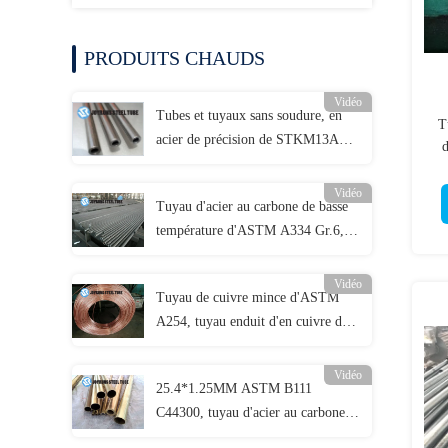
PRODUITS CHAUDS
Vidéo
Tubes et tuyaux sans soudure, en
T
acier de précision de STKM13A
d
JIS3445, étirage à froid de tuyau
D
d'acier sans couture de carbone de
Vidéo
Tuyau d'acier au carbone de basse
75*3.5MM
température d'ASTM A334 Gr.6,
tuyaux d'acier sans couture d'alliage
Vidéo
Tuyau de cuivre mince d'ASTM
A254, tuyau enduit d'en cuivre de
Bundy de côté de DC04 6*0.65mm
Vidéo
25.4*1.25MM ASTM B111
C44300, tuyau d'acier au carbone
sans couture en laiton d'Amirauté