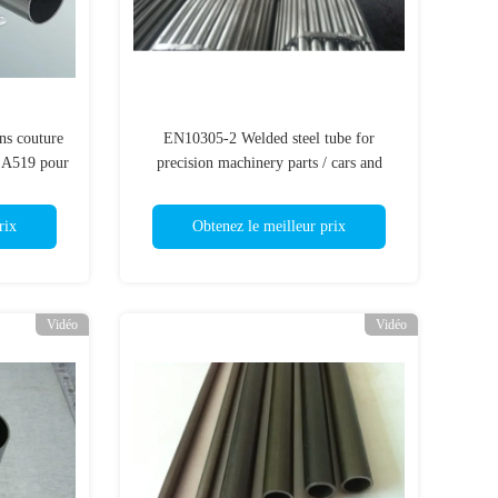
ns couture
EN10305-2 Welded steel tube for
 A519 pour
precision machinery parts / cars and
cylinder
rix
Obtenez le meilleur prix
Vidéo
Vidéo