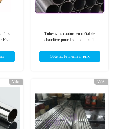
s Tube
Tubes sans couture en métal de
r Heat
chaudière pour l'équipement de
processus T11, T12 de transfert de
chaleur
rix
Obtenez le meilleur prix
Vidéo
Vidéo