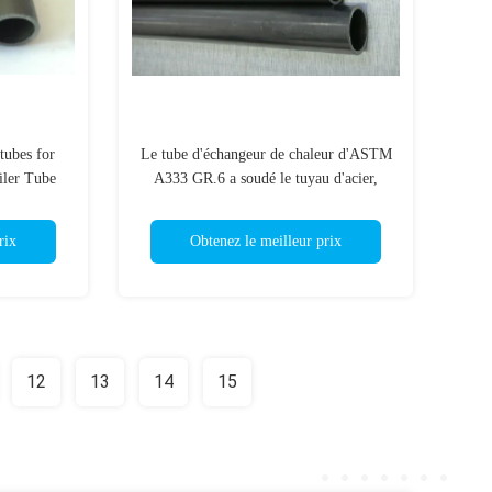
ubes for
Le tube d'échangeur de chaleur d'ASTM
iler Tube
A333 GR.6 a soudé le tuyau d'acier,
tuyau d'échangeur de chaleur
rix
Obtenez le meilleur prix
12
13
14
15