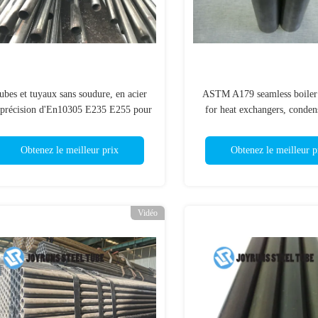
ubes et tuyaux sans soudure, en acier
ASTM A179 seamless boiler 
 précision d'En10305 E235 E255 pour
for heat exchangers, condens
des pièces de machines de précision
transfer equipment and simi
Obtenez le meilleur prix
Obtenez le meilleur p
Vidéo