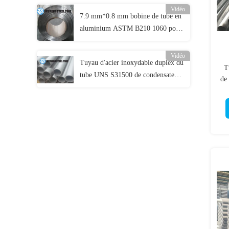
Vidéo
7.9 mm*0.8 mm bobine de tube en
aluminium ASTM B210 1060 pour
évaporateur
Vidéo
Tuyau d'acier inoxydable duplex du
T
tube UNS S31500 de condensateur
de
d'acier inoxydable d'ASME SA790