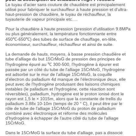
Le tuyau d'acier sans couture de chaudière est principalement
utilisé pour fabriquer le surchauffeur à haute pression et d'ultra-
haut-pression de chaudière, le tuyau de réchauffeur, la
tuyauterie de vapeur principale etc….
Pour la chaudière à haute pression (pression d'utilisation 9.8MPa
ou plus généralement, la température fonctionnante entre
450℃-650℃) des tubes de surface de chauffage, en-tête,
économiseur, surchauffeur, réchauffeur et ainsi de suite.
La demande de hauts, moyens, à basse pression chaudière et
tube d'alliage du but 15CrMoG de pression des principes de
l'hydrogène épuré au ℃ 300-500, l'hydrogène à épurer est
passée par un côté du tube de l'alliage 15CrMoG, l'hydrogène
est adsorbé sur le mur de l'alliage 15CrMoG, la coquille
d'électron du palladium 4d manque de l'électronique deux, elle
peut avec de l'hydrogène produisant des liaisons chimiques
instables (le palladium et l'hydrogène, cette réaction sont
réversibles), palladium, hydrogène est le proton ionisé dont le
rayon est 1,5 le × 1015m, alors que la constante de trellis du
palladium 3.88x 10-10m (temps de 20 ° C), il peut être par le
rôle de tube de l'alliage 15CrMoG du proton de palladium
combiné avec électronique et réforme des molécules
d'hydrogène à échapper de l'autre côté du tube de l'alliage
15CrMoG.
Dans le 15CrMoG la surface du tube d'alliage, pas a dissocié