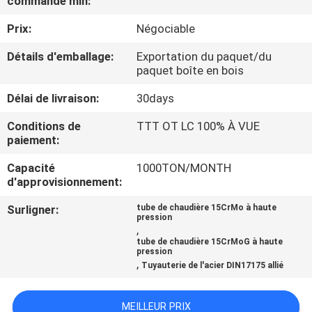
commande min:
Prix:
Négociable
CONTRÔLE
DE
Détails d'emballage:
Exportation du paquet/du
paquet boîte en bois
QUALITÉ
Délai de livraison:
30days
CONTACTEZ-
Conditions de
TTT OT LC 100% À VUE
paiement:
NOUS
Capacité
1000TON/MONTH
d'approvisionnement:
DEMANDEZ
Surligner:
tube de chaudière 15CrMo à haute
UNE
pression
,
CITATION
tube de chaudière 15CrMoG à haute
pression
,
Tuyauterie de l'acier DIN17175 allié
PLAN
DU
MEILLEUR PRIX