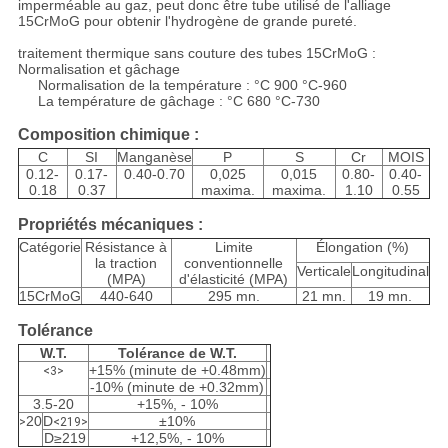
imperméable au gaz, peut donc être tube utilisé de l'alliage
15CrMoG pour obtenir l'hydrogène de grande pureté.
traitement thermique sans couture des tubes 15CrMoG :
Normalisation et gâchage
Normalisation de la température : °C 900 °C-960
La température de gâchage : °C 680 °C-730
Composition chimique :
C
SI
Manganèse
P
S
Cr
MOIS
0.12-
0.17-
0.40-0.70
0,025
0,015
0.80-
0.40-
0.18
0.37
maxima.
maxima.
1.10
0.55
Propriétés mécaniques :
Catégorie
Résistance à
Limite
Élongation (%)
la traction
conventionnelle
Verticale
Longitudinal
(MPA)
d'élasticité (MPA)
15CrMoG
440-640
295 mn.
21 mn.
19 mn.
Tolérance
W.T.
Tolérance de W.T.
+15% (minute de +0.48mm)
<3>
-10% (minute de +0.32mm)
3.5-20
+15%, - 10%
20
D
±10%
>
<219>
D≥219
+12,5%, - 10%