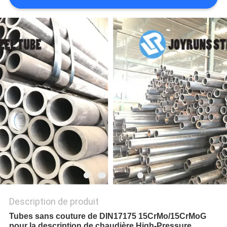
SITE
POLITIQUE
EN
MATIÈRE
DE
PROTECTION
DE
LA
VIE
PRIVÉE
Description de produit
Tubes sans couture de DIN17175 15CrMo/15CrMoG
pour la description de chaudière High-Pressure