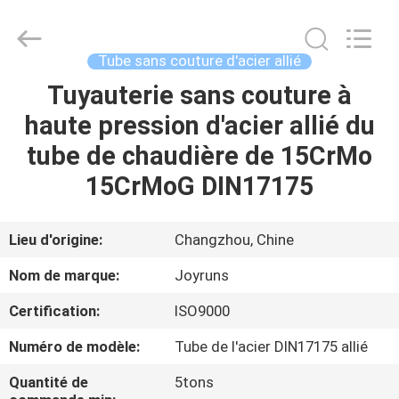
2026
Changzhou
Joyruns
Steel
Tube
Tube sans couture d'acier allié
CO.,LTD.
All
Tuyauterie sans couture à
MAISON
Rights
Reserved.
haute pression d'acier allié du
PRODUITS
tube de chaudière de 15CrMo
15CrMoG DIN17175
AU
SUJET
Lieu d'origine:
Changzhou, Chine
DES
Nom de marque:
Joyruns
USA
Certification:
ISO9000
Numéro de modèle:
Tube de l'acier DIN17175 allié
VISITE
D'USINE
Quantité de
5tons