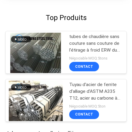
Top Produits
tubes de chaudière sans
couture sans couture de
l'étirage à froid ERW du
tube DIN17175 de l'acier
Négociable MOQ:5tons
15CrMo allié
CONTACT
Tuyau d'acier de ferrite
d'alliage d'ASTM A335
T12, acier au carbone à
hautes températures
Négociable MOQ:5ton
sans couture
CONTACT