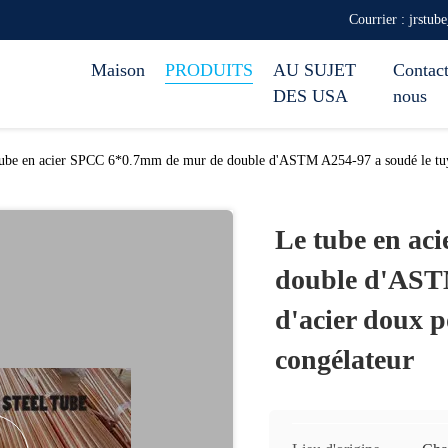
Courrier : jrstub
Maison
PRODUITS
AU SUJET
Contact
DES USA
nous
ube en acier SPCC 6*0.7mm de mur de double d'ASTM A254-97 a soudé le tuyau
Le tube en ac
double d'ASTM
d'acier doux p
congélateur