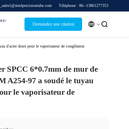
e_sales1@steelprecisiontube.com
Téléphone : 86--13861277353
ez-


Demandez une citation
 d'acier doux pour le vaporisateur de congélateur
ier SPCC 6*0.7mm de mur de
 A254-97 a soudé le tuyau
our le vaporisateur de