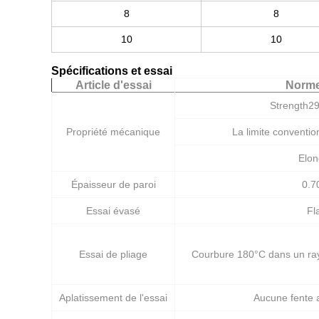
8
8
10
10
Spécifications et essai
Article d'essai
Norme
Strength2
Propriété mécanique
La limite conventio
Elo
Épaisseur de paroi
0.7
Essai évasé
Fl
Essai de pliage
Courbure 180°C dans un rayo
Aplatissement de l'essai
Aucune fente a