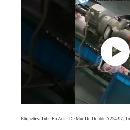
Étiquettes:
Tube En Acier De Mur Du Double A254-97
,
Tu