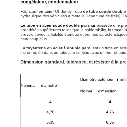
congélateur, condensateur
Fabricant
en acier
Of Bundy Tube
de tube soudé double 
hydraulique des véhicules à moteur (ligne tube de frein), l'
Le tube en acier soudé double par mur
possède une pres
propriétés supérieures telles que le solderability, la traçabi
pression avec la fiabilité étendue et bonnes caractéristiques 
beaucoup plus.
La tuyauterie en acier à double paroi
est un tube en acie
est enroulée dans un tubulaire continu avec un mur et puis
Dimension standard, tolérance, et résister à la pr
Diamètre extérieur (milli
Nominal diamètre
Norme dimension
4
4
4,76
4,76
6,35
6,35