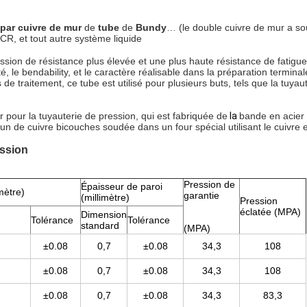
par cuivre de mur
de
tube
de
Bundy
… (le double cuivre de mur a soud
ACR, et tout autre système liquide
sion de résistance plus élevée et une plus haute résistance de fatigue
lité, le bendability, et le caractère réalisable dans la préparation termin
de traitement, ce tube est utilisé pour plusieurs buts, tels que la tuyaut
r pour la tuyauterie de pression, qui est fabriquée de
la
bande en acier 
 un de cuivre bicouches soudée dans un four spécial utilisant le cuivr
ession
Pression de
Épaisseur de paroi
mètre)
garantie
(millimètre)
Pression
éclatée (MPA)
Dimension
Tolérance
Tolérance
standard
(MPA)
±0.08
0,7
±0.08
34,3
108
±0.08
0,7
±0.08
34,3
108
±0.08
0,7
±0.08
34,3
83,3