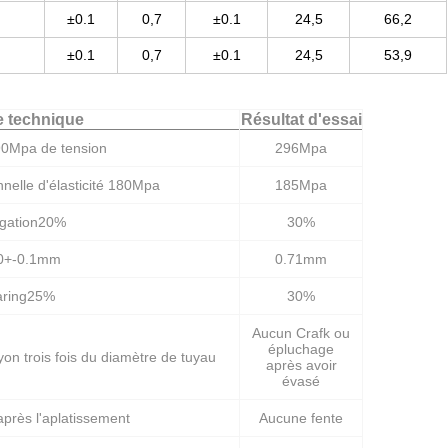
±0.1
0,7
±0.1
24,5
66,2
±0.1
0,7
±0.1
24,5
53,9
 technique
Résultat d'essai
90Mpa de tension
296Mpa
nnelle d'élasticité 180Mpa
185Mpa
ngation20%
30%
0+-0.1mm
0.71mm
aring25%
30%
Aucun Crafk ou
épluchage
n trois fois du diamètre de tuyau
après avoir
évasé
près l'aplatissement
Aucune fente