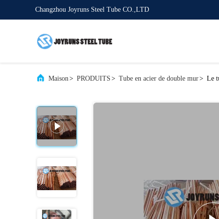
Changzhou Joyruns Steel Tube CO.,LTD
Maison
>
PRODUITS
>
Tube en acier de double mur
>
Le t