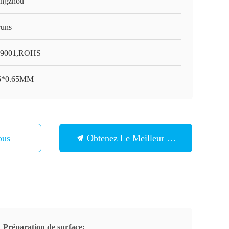
ngzhou
runs
O9001,ROHS
6*0.65MM
ous
Obtenez Le Meilleur Prix
Préparation de surface: