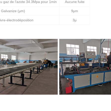
du gaz de l'azote 34.3Mpa pour 1min
Aucune fuite
e Galvanize (μm)
9μm
ivre-électrodéposition
3μ