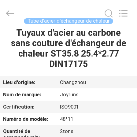
2026
Changzhou
Joyruns
Steel
Tube
Tube d'acier d'échangeur de chaleur
CO.,LTD.
All
Tuyaux d'acier au carbone
MAISON
Rights
Reserved.
sans couture d'échangeur de
PRODUITS
chaleur ST35.8 25.4*2.77
DIN17175
AU
SUJET
Lieu d'origine:
Changzhou
DES
Nom de marque:
Joyruns
USA
Certification:
ISO9001
Numéro de modèle:
48*11
VISITE
D'USINE
Quantité de
2tons