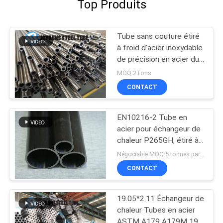
Top Produits
Tube sans couture étiré
à froid d'acier inoxydable
de précision en acier du
tube STKM13A
MOQ:2Tons
d'échangeur de chaleur
CONTACT
JIS3445
EN10216-2 Tube en
acier pour échangeur de
chaleur P265GH, étiré à
froid
Négociable MOQ:5 tonnes par taille
CONTACT
19.05*2.11 Échangeur de
chaleur Tubes en acier
ASTM A179 A179M 19