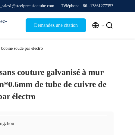
e_sales1@steelprecisiontube.com
Téléphone : 86--13861277353
ez-


Demandez une citation
bobine soudé par électro
sans couture galvanisé à mur
*0.6mm de tube de cuivre de
ar électro
ngzhou