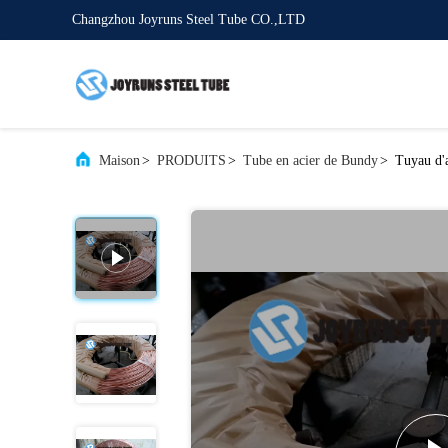
Changzhou Joyruns Steel Tube CO.,LTD
Maison
>
PRODUITS
>
Tube en acier de Bundy
>
Tuyau d'