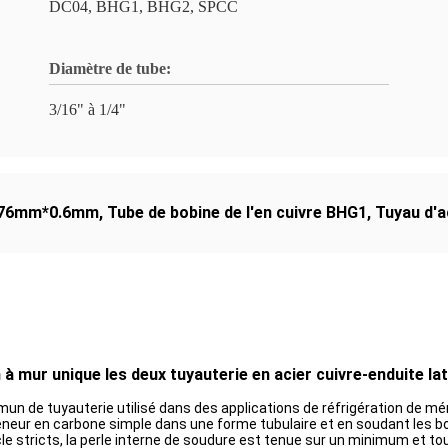
DC04, BHG1, BHG2, SPCC
Diamètre de tube:
3/16" à 1/4"
 4.76mm*0.6mm
,
Tube de bobine de l'en cuivre BHG1
,
Tuyau d'
 mur unique les deux tuyauterie en acier cuivre-enduite la
mmun de tuyauterie utilisé dans des applications de réfrigération de m
teneur en carbone simple dans une forme tubulaire et en soudant les b
le stricts, la perle interne de soudure est tenue sur un minimum et to