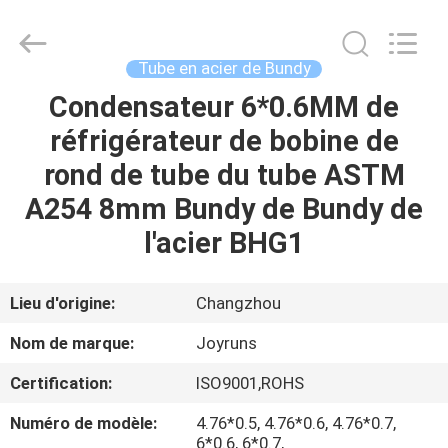
2026
Changzhou
Joyruns
Steel
Tube
Tube en acier de Bundy
CO.,LTD.
All
Condensateur 6*0.6MM de
MAISON
Rights
Reserved.
réfrigérateur de bobine de
PRODUITS
rond de tube du tube ASTM
A254 8mm Bundy de Bundy de
AU
l'acier BHG1
SUJET
DES
Lieu d'origine:
Changzhou
USA
Nom de marque:
Joyruns
Certification:
ISO9001,ROHS
VISITE
Numéro de modèle:
4.76*0.5, 4.76*0.6, 4.76*0.7,
D'USINE
6*0.6, 6*0.7,