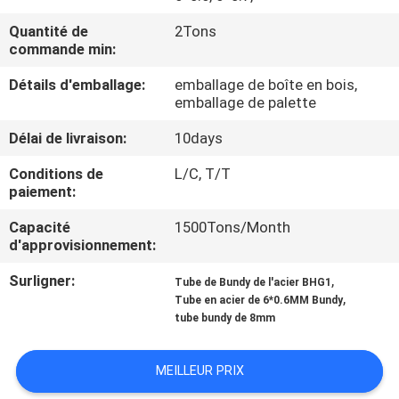
Quantité de
2Tons
CONTRÔLE
commande min:
DE
Détails d'emballage:
emballage de boîte en bois,
QUALITÉ
emballage de palette
Délai de livraison:
10days
CONTACTEZ-
Conditions de
L/C, T/T
NOUS
paiement:
Capacité
1500Tons/Month
DEMANDEZ
d'approvisionnement:
UNE
Surligner:
,
Tube de Bundy de l'acier BHG1
,
Tube en acier de 6*0.6MM Bundy
CITATION
tube bundy de 8mm
PLAN
MEILLEUR PRIX
DU