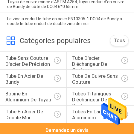
Tuyau de cuivre mince d'ASTM A254, tuyau enduit d'en cuivre
de Bundy de côté de DC04 6*0.65mm
Le zinc a enduit le tube en acier EN10305-1 DC04 de Bundy a
soudé le tube enduit de double zinc de mur
Catégories populaires
Tous
Tube Sans Couture 
Tube D'acier 
D'acier De Précision
D'échangeur De 
Chaleur
Tube En Acier De 
Tube De Cuivre Sans 
Bundy
Couture
Bobine En 
Tubes Titaniques 
Aluminium De Tuyau
D'échangeur De 
Chaleur
Tube En Acier De 
Tubes En Laiton En 
Double Mur
Aluminium
Demandez un devis