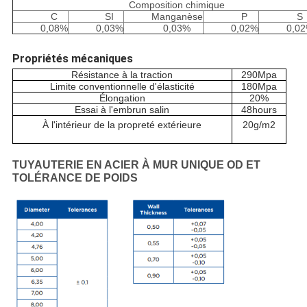
Composition chimique
C
SI
Manganèse
P
S
0,08%
0,03%
0,03%
0,02%
0,0
Propriétés mécaniques
Résistance à la traction
290Mpa
Limite conventionnelle d'élasticité
180Mpa
Élongation
20
%
Essai à l'embrun salin
48hours
À l'intérieur de la propreté extérieure
20g/m2
TUYAUTERIE EN ACIER À MUR UNIQUE OD ET
TOLÉRANCE DE POIDS