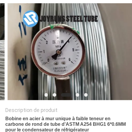
SITE
POLITIQUE
EN
MATIÈRE
DE
PROTECTION
DE
LA
VIE
PRIVÉE
Description de produit
Bobine en acier à mur unique à faible teneur en
carbone de rond de tube d'ASTM A254 BHG1 6*0.6MM
pour le condensateur de réfrigérateur