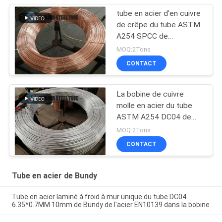
tube en acier d'en cuivre
de crêpe du tube ASTM
A254 SPCC de
4.76mm*0.65mm Bundy
MOQ:2Tons
CONTACT
La bobine de cuivre
molle en acier du tube
ASTM A254 DC04 de
4*0.55MM Bundy
MOQ:2Tons
zinguent enduit
CONTACT
Tube en acier de Bundy
Tube en acier laminé à froid à mur unique du tube DC04
6.35*0.7MM 10mm de Bundy de l'acier EN10139 dans la bobine