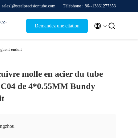
e_sales1@steelprecisiontube.com
Téléphone : 86--13861277353
ez-


Demandez une citation
guent enduit
uivre molle en acier du tube
C04 de 4*0.55MM Bundy
it
ngzhou