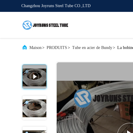
Changzhou Joyruns Steel Tube CO.,LTD
Maison
>
PRODUITS
>
Tube en acier de Bundy
>
La bobin