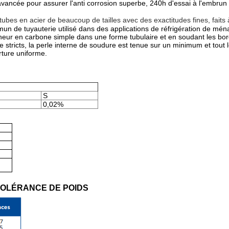
 avancée pour assurer l'anti corrosion superbe, 240h d'essai à l'embrun
bes en acier de beaucoup de tailles avec des exactitudes fines, faits à
mmun de tuyauterie utilisé dans des applications de réfrigération de mé
eneur en carbone simple dans une forme tubulaire et en soudant les bor
e stricts, la perle interne de soudure est tenue sur un minimum et tout
rture uniforme.
S
0,02%
TOLÉRANCE DE POIDS