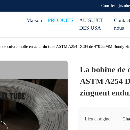
Courrier : jrstub
Maison
PRODUITS
AU SUJET
Contact
DES USA
nous
e de cuivre molle en acier du tube ASTM A254 DC04 de 4*0.55MM Bundy zin
La bobine de c
ASTM A254 D
zinguent endu
Lieu d'origine
Cha