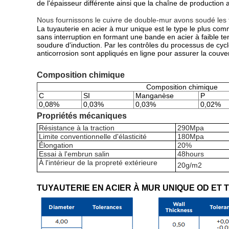
de l'épaisseur différente ainsi que la chaîne de production
Nous fournissons le cuivre de double-mur avons soudé les tu
La tuyauterie en acier à mur unique est le type le plus co
sans interruption en formant une bande en acier à faible t
soudure d'induction. Par les contrôles du processus de cycl
anticorrosion sont appliqués en ligne pour assurer la couve
Composition chimique
Composition chimique
C
SI
Manganèse
P
0,08%
0,03%
0,03%
0,02%
Propriétés mécaniques
Résistance à la traction
290Mpa
Limite conventionnelle d'élasticité
180Mpa
Élongation
20
%
Essai à l'embrun salin
48hours
À l'intérieur de la propreté extérieure
20g/m2
TUYAUTERIE EN ACIER À MUR UNIQUE OD ET 