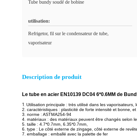
Tube bundy soudé de bobine
utilisation:
Refrigetor, fil sur le condensateur de tube,
vaporisateur
Description de produit
Le tube en acier EN10139 DC04 6*0.6MM de Bundy 
1.
Utilisation principale : très utilisé dans les vaporisateurs
2. caractéristiques : plasticité de forte intensité et bonne, et
3. norme : ASTMA254-94
4. matériaux : des matériaux peuvent être changés selon le
5. taille : 4.7*0.7mm, 6.35*0.7mm,
6. type : Le côté externe de zingage, côté externe de revê
7. emballage : emballé avec la palette de fer