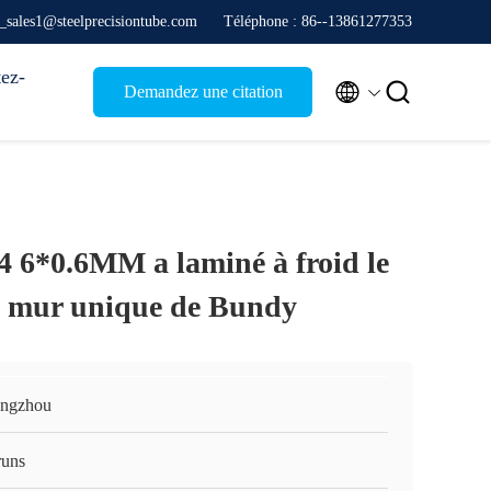
e_sales1@steelprecisiontube.com
Téléphone : 86--13861277353
ez-


Demandez une citation
6*0.6MM a laminé à froid le
 à mur unique de Bundy
ngzhou
runs