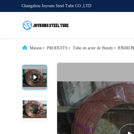
Changzhou Joyruns Steel Tube CO.,LTD
Maison
>
PRODUITS
>
Tube en acier de Bundy
>
EN10139 