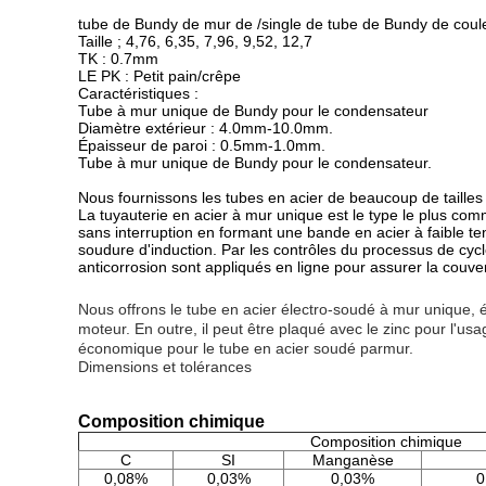
tube de Bundy de mur de /single de tube de Bundy de cou
Taille ; 4,76, 6,35, 7,96, 9,52, 12,7
TK : 0.7mm
LE PK : Petit pain/crêpe
Caractéristiques :
Tube à mur unique de Bundy pour le condensateur
Diamètre extérieur : 4.0mm-10.0mm.
Épaisseur de paroi : 0.5mm-1.0mm.
Tube à mur unique de Bundy pour le condensateur.
Nous fournissons les tubes en acier de beaucoup de tailles d
La tuyauterie en acier à mur unique est le type le plus co
sans interruption en formant une bande en acier à faible t
soudure d'induction. Par les contrôles du processus de cycl
anticorrosion sont appliqués en ligne pour assurer la couve
Nous offrons le tube en acier électro-soudé à mur unique, 
moteur. En outre, il peut être plaqué avec le zinc pour l'
économique pour le tube en acier soudé parmur.
Dimensions et tolérances
Composition chimique
Composition chimique
C
SI
Manganèse
0,08%
0,03%
0,03%
0