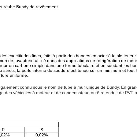
leur/tube Bundy de revêtement
es exactitudes fines, faits à partir des bandes en acier à faible teneu
mmun de tuyauterie utilisé dans des applications de réfrigération de mé
eneur en carbone simple dans une forme tubulaire et en soudant les bor
e stricts, la perle interne de soudure est tenue sur un minimum et tout
rture uniforme.
également connu sous le nom de tube à mur unique de Bundy. En grande 
usage des véhicules à moteur et de condensateur, ou être enduit de PVF
P
S
,02%
0,02%